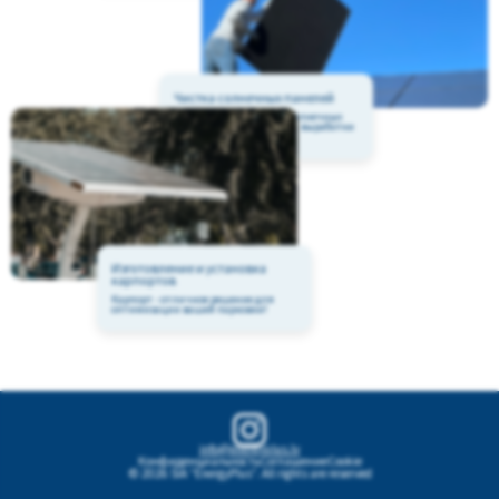
Чистка солнечных панелей
Мы предлагаем чистку солнечных
панелей для увеличения выработки
электроэнергии!
Изготовление и установка
карпортов
Карпорт - отличное решение для
оптимизации вашей парковки!
info@energyplus.lv
Конфиденциальность
Соглашение
Cookie
©
2026
SIA “EnergyPlus”. All rights are reserved