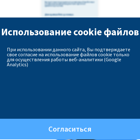
Мы тщательно подходим к решению вашей проблемы и
готовы помочь вам на каждом этапе проекта с
принятием решения.
Доводим работу до конца.
Использование cookie файлов
При использовании данного сайта, Вы подтверждаете
свое согласие на использование файлов cookie только
для осуществления работы веб-аналитики (Google
Что Мы Предлагаем Для
Вас?
Analytics)
Планирование и установка
солнечных панелей
Мы спланируем и установим
Согласиться
лучшие солнечные панели в
соответствии с вашими
потребностями!