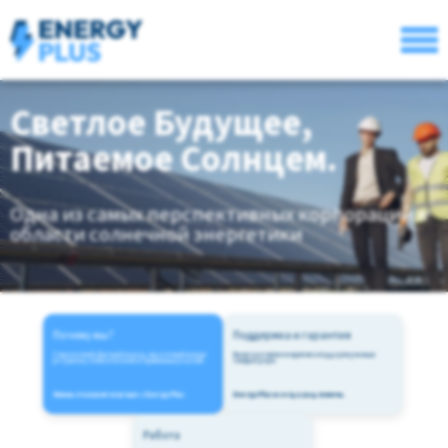
Светлое Будущее,
Питаемое Солнцем.
Одна из самых перспективных корпораций в
области солнечной энергетики
Почему мы?
Поддержка и гарантия
Современный и быстрый подход, нацеленный на ваши
Мы предоставляем гарантию и поддержку на наши
результаты, и гибкость в поиске правильных решений.
товары и услуги.
Жизнь становится лучше с EnergyPlus.
EnergyPlus всегда рад помочь.
Работа