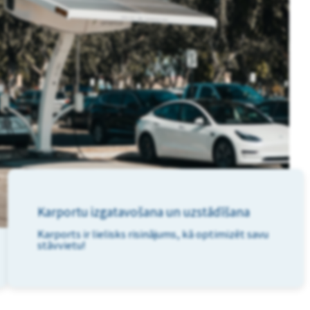
Karportu izgatavošana un uzstādīšana
Karports ir lielisks risinājums, kā optimizēt savu
stāvvietu!