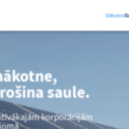
Sākums
S
nākotne,
rošina saule.
ktīvākajām korporācijām
 jomā