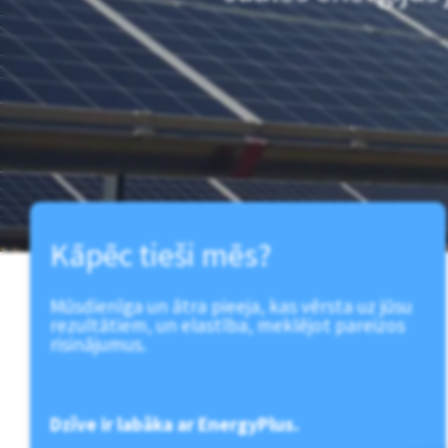
Kāpēc tieši mēs?
Mūsdienīga un ātra pieeja, kas vērsta uz jūsu
rezultātiem, un elastība, meklējot pareizos
risinājumus.
Dzīve ir labāka ar EnergyPlus.