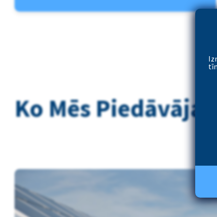
Iz
tī
Ko Mēs Piedāvāja