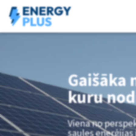
Gaišāka 
kuru nod
Viena no perspe
saules enerģijas