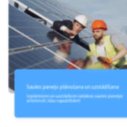
Saules paneļu plānošana un uzstādīšana
Izplānosim un uzstādīsim labākos saules paneļus
atbilstoši Jūsu vajadzībām!