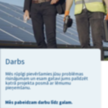
Darbs
Mēs rūpīgi pievēršamies jūsu problēmas
risinājumam un esam gatavi jums palīdzēt
katrā projekta posmā ar lēmumu
pieņemšanu.
Mēs pabeidzam darbu līdz galam.