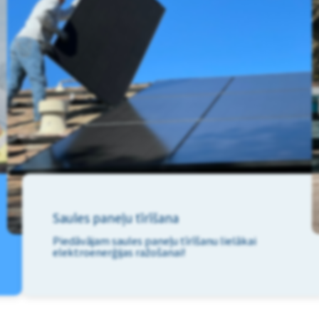
Saules paneļu tīrīšana
Piedāvājam saules paneļu tīrīšanu lielākai
elektroenerģijas ražošanai!