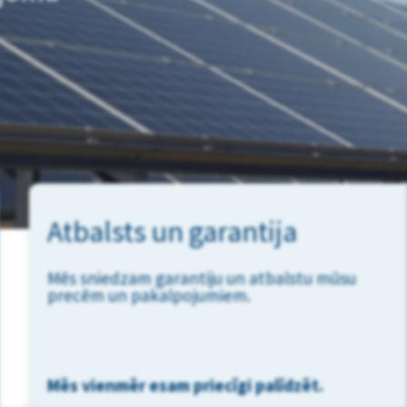
Atbalsts un garantija
Mēs sniedzam garantiju un atbalstu mūsu
precēm un pakalpojumiem.
Mēs vienmēr esam priecīgi palīdzēt.