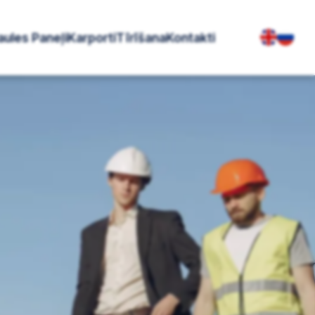
aules Paneļi
Karporti
Tīrīšana
Kontakti