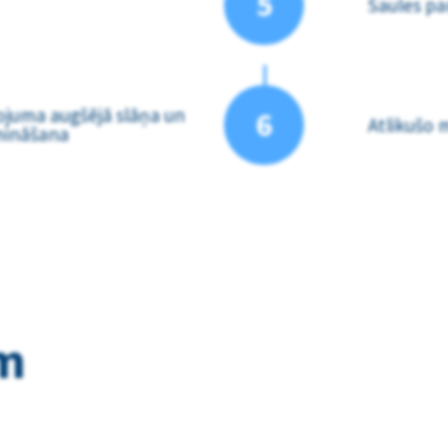
5
Saules pa
ojuma augšējā slāņa un
6
Atlikušo
mināšana
m