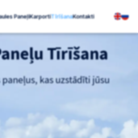
aules Paneļi
Karporti
Tīrīšana
Kontakti
aneļu Tīrīšana
s paneļus, kas uzstādīti jūsu