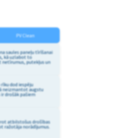
PV Clean
a saules paneļu tīrīšanai
s, kā uzlabot to
 netīrumus, putekļus un
 rīku dod iespēju
ā neizmantot augstu
 ir drošāk pašiem
ērot atbilstošus drošības
t ražotāja norādījumus.