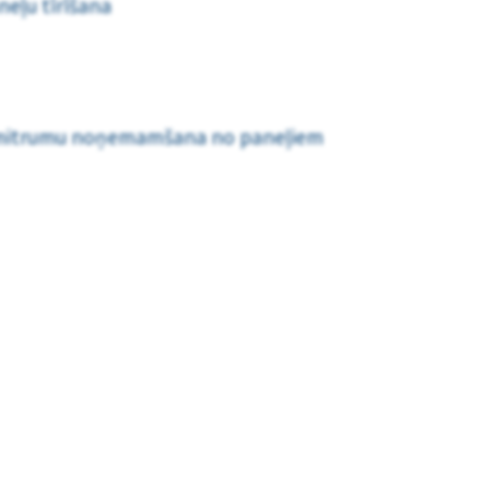
neļu tīrīšana
 mitrumu noņemamšana no paneļiem