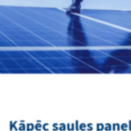
Kāpēc saules paneļu