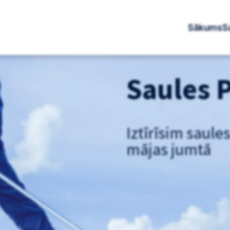
Sākums
S
Saules P
Iztīrīsim saule
mājas jumtā