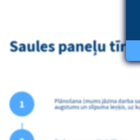
Saules paneļu tīrī
Plānošana (mums jāzina darba sar
1
augstums un slīpuma leņķis, uz kur