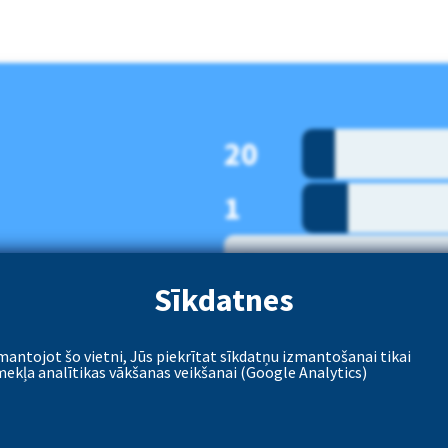
20
1
Sīkdatnes
52.76
€
mantojot šo vietni, Jūs piekrītat sīkdatņu izmantošanai tikai
mekļa analītikas vākšanas veikšanai (Google Analytics)