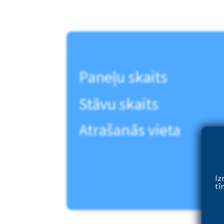
Paneļu skaits
Stāvu skaits
Atrašanās vieta
Iz
tī