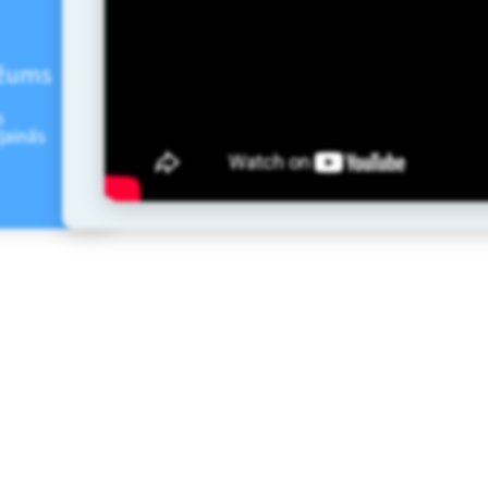
ežums
s
ļainās