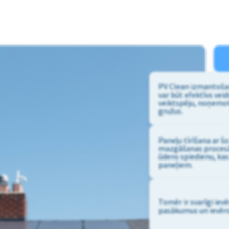
PV Clean izmantošan
var būt efektīvs veid
veiktspēju, noņemot
gružus.
Paneļu tīrīšana ar šo
mazgāšanas proces
ūdens spiedienu, kas
paneļiem.
Tomēr ir svarīgi iev
pasākumus un ievēro