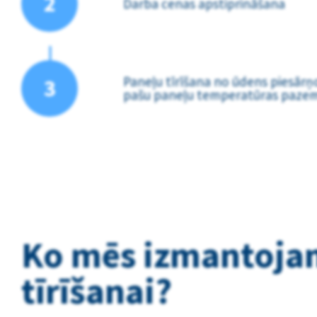
2
Darba cenas apstiprināšana
Paneļu tīrīšana no ūdens piesārņ
3
pašu paneļu temperatūras paze
Ko mēs izmantoja
tīrīšanai?