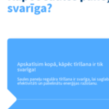
svarīga?
Apskatīsim kopā, kāpēc tīrīšana ir tik
svarīga!
Saules paneļu regulāra tīrīšana ir svarīga, lai sagla
efektivitāti un palielinātu enerģijas ražošanu.