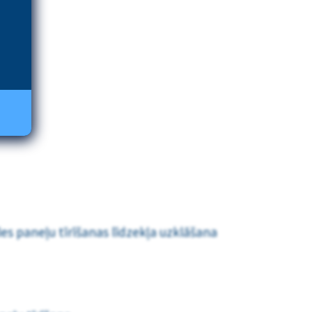
les paneļu tīrīšanas līdzekļa uzklāšana