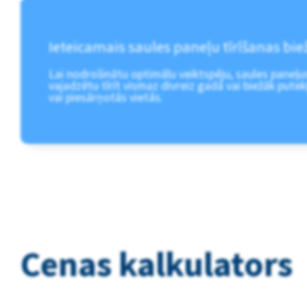
Ieteicamais saules paneļu tīrīšanas bi
Lai nodrošinātu optimālu veiktspēju, saules paneļu
vajadzētu tīrīt vismaz divreiz gadā vai biežāk putek
vai piesārņotās vietās.
Cenas kalkulators